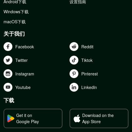
Android下载
设置指南
Windows下载
macOS下载
关于我们
Facebook
Reddit
Twitter
Tiktok
Instagram
Pinterest
Youtube
Linkedln
下载
Get it on
Download on the
Google Play
App Store